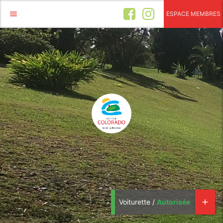
menu
ESPACE MEMBRES
Voiturette /
Autorisée
add