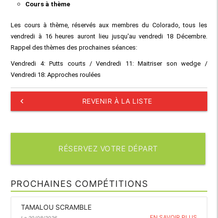
Cours à thème
Les cours à thème, réservés aux membres du Colorado, tous les
vendredi à 16 heures auront lieu jusqu'au vendredi 18 Décembre.
Rappel des thèmes des prochaines séances:
Vendredi 4: Putts courts / Vendredi 11: Maitriser son wedge /
Vendredi 18: Approches roulées
keyboard_arrow_left
REVENIR À LA LISTE
RÉSERVEZ VOTRE DÉPART
PROCHAINES COMPÉTITIONS
TAMALOU SCRAMBLE
EN SAVOIR PLUS