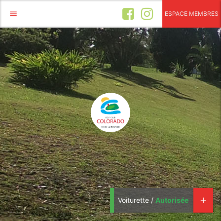
menu
ESPACE MEMBRES
Voiturette /
Autorisée
add