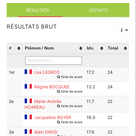
RÉSULTATS
DÉPARTS
RÉSULTATS BRUT
#
Prénom / Nom
Idx.
Total
1er
Lea LEGROS
17.2
24
fiche de score
Régine BOCQUEE
13.2
24
fiche de score
2e
Marie-Andrée
11.7
22
fiche de score
HOAREAU
Jacqueline BOYER
16.0
22
fiche de score
3e
Alain DAVID
17.6
22