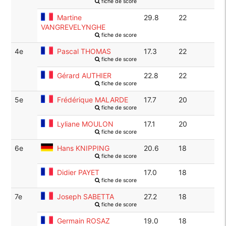
fiche de score
Martine
29.8
22
VANGREVELYNGHE
fiche de score
4e
Pascal THOMAS
17.3
22
fiche de score
Gérard AUTHIER
22.8
22
fiche de score
5e
Frédérique MALARDE
17.7
20
fiche de score
Lyliane MOULON
17.1
20
fiche de score
6e
Hans KNIPPING
20.6
18
fiche de score
Didier PAYET
17.0
18
fiche de score
7e
Joseph SABETTA
27.2
18
fiche de score
Germain ROSAZ
19.0
18