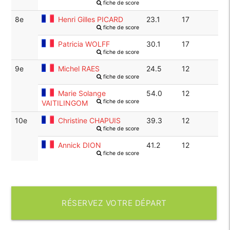
fiche de score
8e
Henri Gilles PICARD
23.1
17
fiche de score
Patricia WOLFF
30.1
17
fiche de score
9e
Michel RAES
24.5
12
fiche de score
Marie Solange
54.0
12
fiche de score
VAITILINGOM
10e
Christine CHAPUIS
39.3
12
fiche de score
Annick DION
41.2
12
fiche de score
RÉSERVEZ VOTRE DÉPART