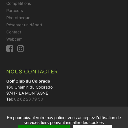
Compétitions
Parcours
Photothèque
Réserver un départ
Contact
Webcam
NOUS CONTACTER
Golf Club du Colorado
160 Chemin du Colorado
97417 LA MONTAGNE
Tél:
02 62 23 79 50
En poursuivant votre navigation, vous acceptez l'utilisation de
© 2018 - Réalisation par
vt-design
services tiers pouvant installer des cookies
Cookies