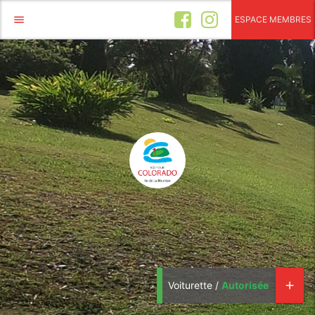
menu
ESPACE MEMBRES
Voiturette /
Autorisée
add