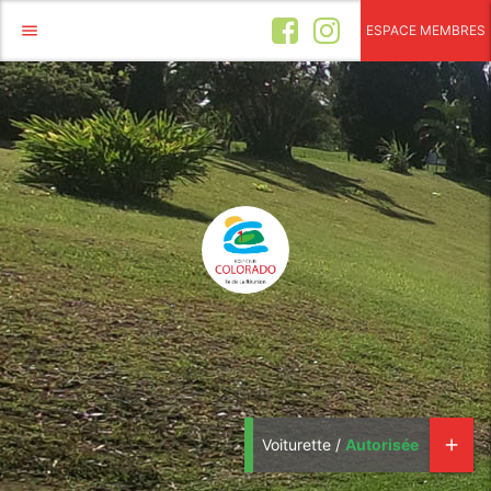
menu
ESPACE MEMBRES
Voiturette /
Autorisée
add