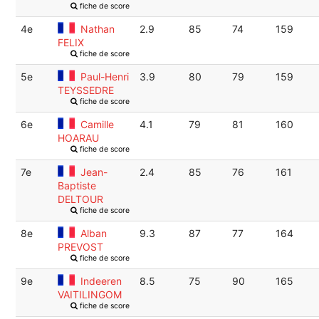
fiche de score
4e
Nathan
2.9
85
74
159
FELIX
fiche de score
5e
Paul-Henri
3.9
80
79
159
TEYSSEDRE
fiche de score
6e
Camille
4.1
79
81
160
HOARAU
fiche de score
7e
Jean-
2.4
85
76
161
Baptiste
DELTOUR
fiche de score
8e
Alban
9.3
87
77
164
PREVOST
fiche de score
9e
Indeeren
8.5
75
90
165
VAITILINGOM
fiche de score