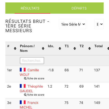
RÉSULTATS
DÉPARTS
RÉSULTATS BRUT -
1ÈRE SÉRIE
MESSIEURS
#
Prénom /
Idx.
T1
T2
Total
Nom
1er
Camille
-1.8
66
71
137
WOLF
fiche de score
2e
Théophile
1.2
72
69
141
GAUDEL
fiche de score
3e
Franck
75
74
149
MICHEL