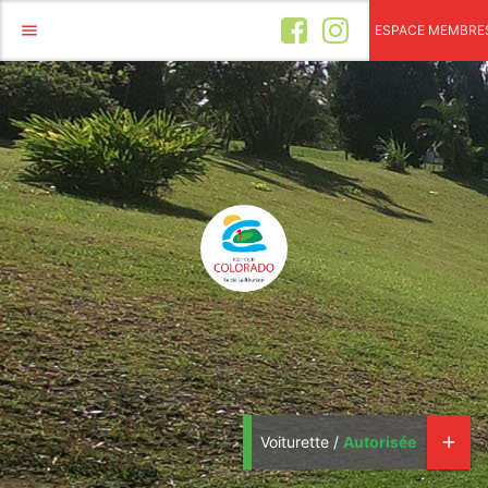
menu
ESPACE MEMBRE
Voiturette /
Autorisée
add