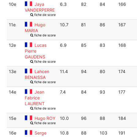
10e
Jaya
6.3
82
84
166
VANDERPERRE
fiche de score
11e
Hugo
10.7
81
86
167
MARIA
fiche de score
12e
Lucas
6.9
85
83
168
Pierre
GAUDENS
fiche de score
13e
Lahcen
11.4
94
80
174
BENAISSA
fiche de score
14e
Jean
7.4
84
93
177
Fabrice
LAURENT
fiche de score
15e
Hugo ROY
10.0
96
88
184
fiche de score
16e
Serge
10.8
88
103
191